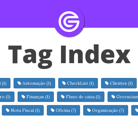
Tag Index
 (1)
Automação (1)
CheckList (1)
Clientes (1)
ro (1)
Finanças (1)
Fluxo de caixa (1)
Gerenciam
Nota Fiscal (1)
Oficina (7)
Organização (7)